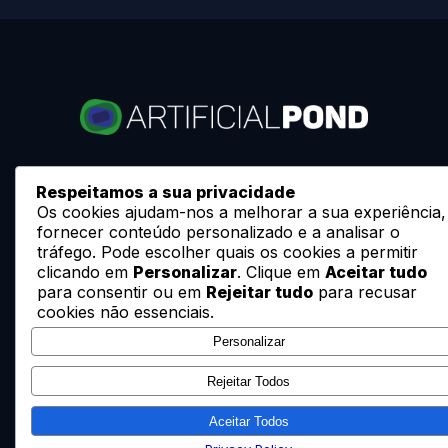
Especialistas em desenvolvimento de ponds
Respeitamos a sua privacidade
artificiais, reservatórios e outras estruturas
Os cookies ajudam-nos a melhorar a sua experiência,
fornecer conteúdo personalizado e a analisar o
tráfego. Pode escolher quais os cookies a permitir
Início
clicando em
Personalizar
. Clique em
Aceitar tudo
para consentir ou em
Rejeitar tudo
para recusar
Serviços
cookies não essenciais.
Portfólio
Personalizar
Política de Privacidade
Rejeitar Todos
Aceitar Todos
Artificial Pond, Lda.