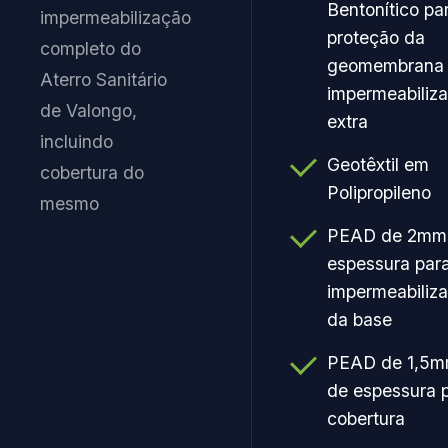
Bentonítico pa
impermeabilização
proteção da
completo do
geomembrana
Aterro Sanitário
impermeabiliz
de Valongo,
extra
incluindo
Geotêxtil em
cobertura do
Polipropileno
mesmo
PEAD de 2mm
espessura par
impermeabiliz
da base
PEAD de 1,5
de espessura 
cobertura