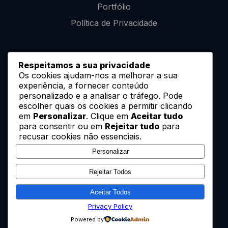
Portfólio
Política de Privacidade
Artificial Pond, Lda.
Respeitamos a sua privacidade
Os cookies ajudam-nos a melhorar a sua
Rua da Naia, 640
experiência, a fornecer conteúdo
3700-635 Cesar
personalizado e a analisar o tráfego. Pode
escolher quais os cookies a permitir clicando
em
Personalizar
. Clique em
Aceitar tudo
+351 915 891 551
para consentir ou em
Rejeitar tudo
para
recusar cookies não essenciais.
geral@artificialpond.pt
Personalizar
Rejeitar Todos
Aceitar Todos
Privacy Policy
© 2026 Artificial Pond. Todos os direitos reservados.
Desenhado por Sweetmind
Powered by