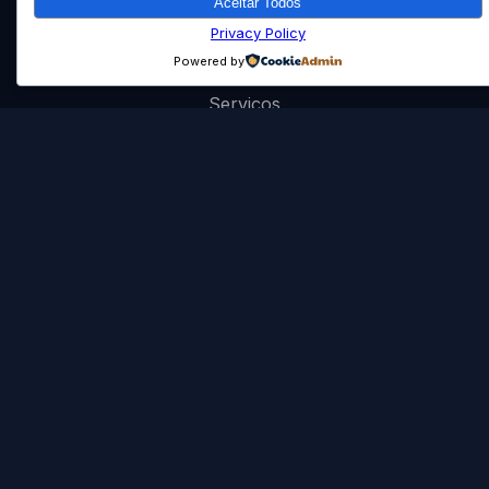
Aceitar Todos
Privacy Policy
Powered by
Início
Serviços
Portfólio
Política de Privacidade
Artificial Pond, Lda.
Rua da Naia, 640
3700-635 Cesar
+351 915 891 551
geral@artificialpond.pt