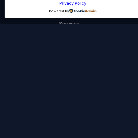
Privacy Policy
Powered by
Início
Serviços
Portfólio
Política de Privacidade
Artificial Pond, Lda.
Rua da Naia, 640
3700-635 Cesar
+351 915 891 551
geral@artificialpond.pt